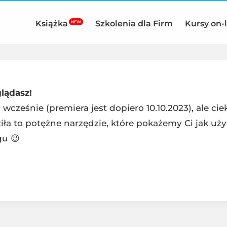
Książka
Szkolenia dla Firm
Kursy on-
NEW
glądasz!
 wcześnie (premiera jest dopiero 10.10.2023), ale ci
iła to potężne narzędzie, które pokażemy Ci jak u
u 😉