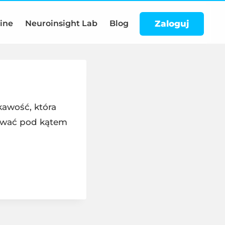
Zaloguj
line
Neuroinsight Lab
Blog
ekawość, która
żywać pod kątem