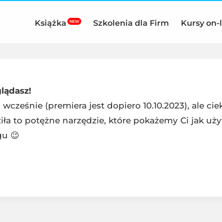
Książka
Szkolenia dla Firm
Kursy on-
NEW
glądasz!
 wcześnie (premiera jest dopiero 10.10.2023), ale ci
iła to potężne narzędzie, które pokażemy Ci jak u
u 😉