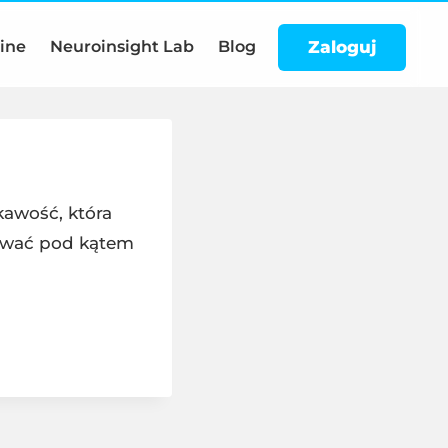
Zaloguj
line
Neuroinsight Lab
Blog
ekawość, która
żywać pod kątem